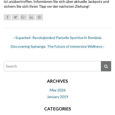
ist unübertroffen. Informieren Sie sich über aktuelle Jackpots und
sichern Sie sich Ihren Tipp vor der nächsten Ziehung!
‹ Superbet: Revoluționând Pariurile Sportive în România
Discovering Spinanga: The Future of Immersive Wellness ›
ARCHIVES
May 2026
January 2019
CATEGORIES