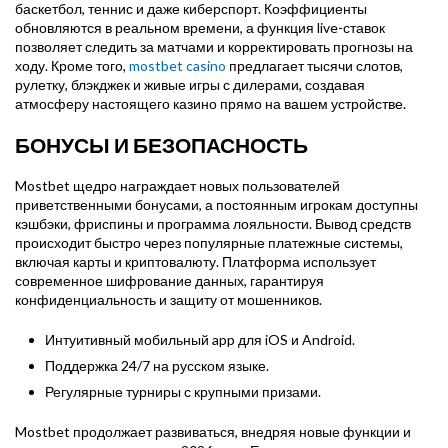
баскетбол, теннис и даже киберспорт. Коэффициенты
обновляются в реальном времени, а функция live-ставок
позволяет следить за матчами и корректировать прогнозы на
ходу. Кроме того,
mostbet casino
предлагает тысячи слотов,
рулетку, блэкджек и живые игры с дилерами, создавая
атмосферу настоящего казино прямо на вашем устройстве.
БОНУСЫ И БЕЗОПАСНОСТЬ
Mostbet щедро награждает новых пользователей
приветственными бонусами, а постоянным игрокам доступны
кэшбэки, фриспины и программа лояльности. Вывод средств
происходит быстро через популярные платежные системы,
включая карты и криптовалюту. Платформа использует
современное шифрование данных, гарантируя
конфиденциальность и защиту от мошенников.
Интуитивный мобильный app для iOS и Android.
Поддержка 24/7 на русском языке.
Регулярные турниры с крупными призами.
Mostbet продолжает развиваться, внедряя новые функции и