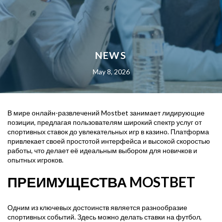
NEWS
May 8, 2026
В мире онлайн-развлечений Mostbet занимает лидирующие
позиции, предлагая пользователям широкий спектр услуг от
спортивных ставок до увлекательных игр в казино. Платформа
привлекает своей простотой интерфейса и высокой скоростью
работы, что делает её идеальным выбором для новичков и
опытных игроков.
ПРЕИМУЩЕСТВА MOSTBET
Одним из ключевых достоинств является разнообразие
спортивных событий. Здесь можно делать ставки на футбол,