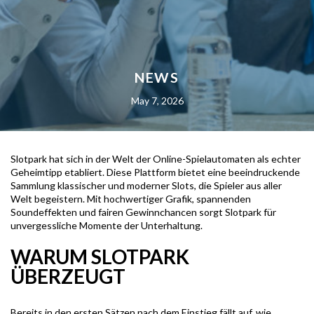
NEWS
May 7, 2026
Slotpark hat sich in der Welt der Online-Spielautomaten als echter
Geheimtipp etabliert. Diese Plattform bietet eine beeindruckende
Sammlung klassischer und moderner Slots, die Spieler aus aller
Welt begeistern. Mit hochwertiger Grafik, spannenden
Soundeffekten und fairen Gewinnchancen sorgt Slotpark für
unvergessliche Momente der Unterhaltung.
WARUM SLOTPARK
ÜBERZEUGT
Bereits in den ersten Sätzen nach dem Einstieg fällt auf, wie